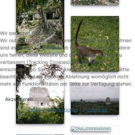
Wir benutzen Cookies
Wir nutzen Cookies auf unserer Website. Einige von ihnen
sind essenziell für den Betrieb der Seite, während andere
uns helfen, diese Website und die Nutzererfahrung zu
verbessern (Tracking Cookies). Sie können selbst
entscheiden, ob Sie die Cookies zulassen möchten. Bitte
beachten Sie, dass bei einer Ablehnung womöglich nicht
mehr alle Funktionalitäten der Seite zur Verfügung stehen.
Akzeptieren
Weitere Informationen
|
Impressum