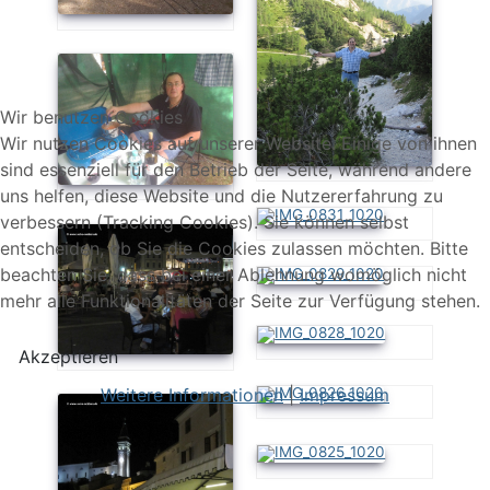
Wir benutzen Cookies
Wir nutzen Cookies auf unserer Website. Einige von ihnen
sind essenziell für den Betrieb der Seite, während andere
uns helfen, diese Website und die Nutzererfahrung zu
verbessern (Tracking Cookies). Sie können selbst
entscheiden, ob Sie die Cookies zulassen möchten. Bitte
beachten Sie, dass bei einer Ablehnung womöglich nicht
mehr alle Funktionalitäten der Seite zur Verfügung stehen.
Akzeptieren
Weitere Informationen
|
Impressum