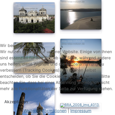
Wir benutzen Cookies
Wir nutzen Cookies auf unserer Website. Einige von ihnen
sind essenziell für den Betrieb der Seite, während andere
uns helfen, diese Website und die Nutzererfahrung zu
verbessern (Tracking Cookies). Sie können selbst
entscheiden, ob Sie die Cookies zulassen möchten. Bitte
beachten Sie, dass bei einer Ablehnung womöglich nicht
mehr alle Funktionalitäten der Seite zur Verfügung stehen.
Akzeptieren
Weitere Informationen
|
Impressum