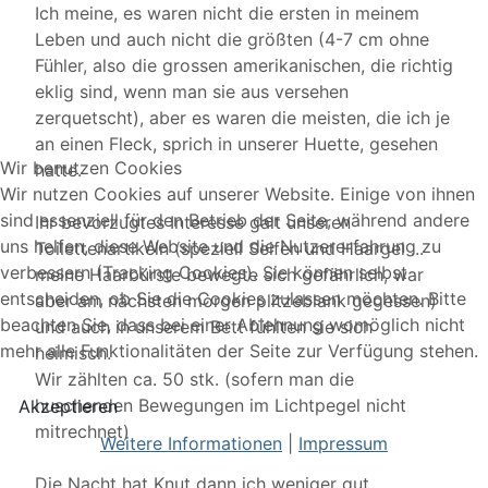
Ich meine, es waren nicht die ersten in meinem
Leben und auch nicht die größten (4-7 cm ohne
Fühler, also die grossen amerikanischen, die richtig
eklig sind, wenn man sie aus versehen
zerquetscht), aber es waren die meisten, die ich je
an einen Fleck, sprich in unserer Huette, gesehen
Wir benutzen Cookies
hatte.
Wir nutzen Cookies auf unserer Website. Einige von ihnen
sind essenziell für den Betrieb der Seite, während andere
Ihr bevorzugtes Interesse galt unseren
uns helfen, diese Website und die Nutzererfahrung zu
Toilettenartikeln (speziell Seifen und Haargel ...
verbessern (Tracking Cookies). Sie können selbst
meine Haarbürste bewegte sich gefährlich, war
entscheiden, ob Sie die Cookies zulassen möchten. Bitte
aber am nächsten morgen plitzeblank gegessen)
beachten Sie, dass bei einer Ablehnung womöglich nicht
und auch in unserem Bett fühlten sie sich
mehr alle Funktionalitäten der Seite zur Verfügung stehen.
heimisch.
Wir zählten ca. 50 stk. (sofern man die
huschenden Bewegungen im Lichtpegel nicht
Akzeptieren
mitrechnet)
Weitere Informationen
|
Impressum
Die Nacht hat Knut dann ich weniger gut