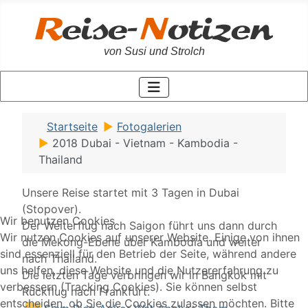
von Susi und Strolch
Startseite
Fotogalerien
2018 Dubai - Vietnam - Kambodia -
Thailand
Unsere Reise startet mit 3 Tagen in Dubai
(Stopover).
Wir benutzen Cookies
Der Weiterflug nach Saigon führt uns dann durch
Wir nutzen Cookies auf unserer Website. Einige von ihnen
die Mekong-Ebene über Kambodia und weiter
sind essenziell für den Betrieb der Seite, während andere
nach Thailand.
uns helfen, diese Website und die Nutzererfahrung zu
Die letzten Tage verbringen wir in Bangkok mit
verbessern (Tracking Cookies). Sie können selbst
Rückflug nach Frankfurt.
entscheiden, ob Sie die Cookies zulassen möchten. Bitte