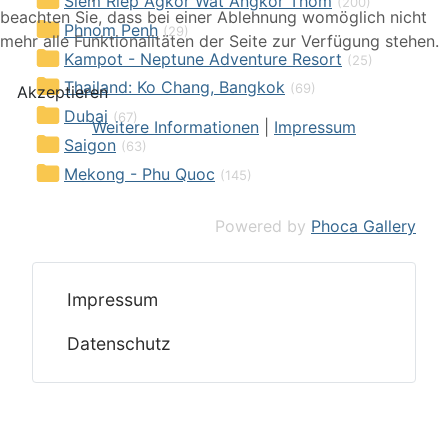
Siem Riep Agkor Wat Angkor Thom
(200)
beachten Sie, dass bei einer Ablehnung womöglich nicht
Phnom Penh
(29)
mehr alle Funktionalitäten der Seite zur Verfügung stehen.
Kampot - Neptune Adventure Resort
(25)
Thailand: Ko Chang, Bangkok
(69)
Akzeptieren
Dubai
(67)
Weitere Informationen
|
Impressum
Saigon
(63)
Mekong - Phu Quoc
(145)
Powered by
Phoca Gallery
Impressum
Datenschutz