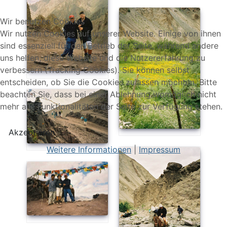
Wir benutzen Cookies
Wir nutzen Cookies auf unserer Website. Einige von ihnen
sind essenziell für den Betrieb der Seite, während andere
uns helfen, diese Website und die Nutzererfahrung zu
verbessern (Tracking Cookies). Sie können selbst
entscheiden, ob Sie die Cookies zulassen möchten. Bitte
beachten Sie, dass bei einer Ablehnung womöglich nicht
mehr alle Funktionalitäten der Seite zur Verfügung stehen.
Akzeptieren
Weitere Informationen
|
Impressum