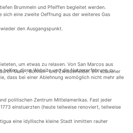
iefen Brummeln und Pfeiffen begleitet werden.
e sich eine zweite Oeffnung aus der weiteres Gas
h wieder den Ausgangspunkt.
ieteten, um etwas zu relaxen. Von San Marcos aus
ns helfen, diese Website und die Nutzererfahrung zu
durch Mais-, Bohnen- und Zwiebelfelder. Ein schoener
ie, dass bei einer Ablehnung womöglich nicht mehr alle
nd politischen Zentrum Mittelamerikas. Fast jeder
773 einstuerzten (heute teilweise renoviert, teilweise
ua eine idyllische kleine Stadt inmitten rauher