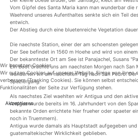
Der kleine boese Bruder, der Santiago, klebt am Westha
Vom Gipfel des Santa Maria kann man wunderbar die r
Waehrend unseres Aufenthaltes senkte sich ein Teil de
entwich.
Der Abstieg durch eine bluetenreiche Vegetation daue
Die naechste Station, einer der am schoensten gelegene
Der See befindet in 1560 m Hoehe und wird von eine
Der bekannteste Ort am See ist Panajachel, Susans "Pa
Wir benutzen Cookies
Ein Boot brachte uns am naechsten Morgen nach San Ma
Wir nutzen Cookies auf unserer Website. Einige von ihnen s
wanderten wir am naechsten Tag nach San Pedro. Der W
verbessern (Tracking Cookies). Sie können selbst entschei
Spaziergang.
Funktionalitäten der Seite zur Verfügung stehen.
Als naechstes Ziel waehlten wir Antigua und den aktiv
Akzeptieren
Antigua wurde bereits im 16. Jahrhundert von den Span
bekannte Orden errichtete hier frueher oder spaeter ei
noch in Truemmern).
Antigua wurde damals als Hauptstadt aufgegeben und st
guatemaltekischer Wirklichkeit geblieben.