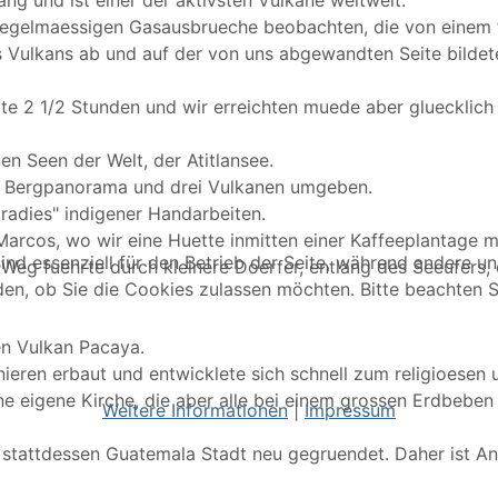
ng und ist einer der aktivsten Vulkane weltweit.
egelmaessigen Gasausbrueche beobachten, die von einem t
s Vulkans ab und auf der von uns abgewandten Seite bildet
rte 2 1/2 Stunden und wir erreichten muede aber gluecklic
n Seen der Welt, der Atitlansee.
m Bergpanorama und drei Vulkanen umgeben.
radies" indigener Handarbeiten.
rcos, wo wir eine Huette inmitten einer Kaffeeplantage m
ind essenziell für den Betrieb der Seite, während andere u
eg fuehrte durch kleinere Doerfer, entlang des Seeufers, 
den, ob Sie die Cookies zulassen möchten. Bitte beachten S
en Vulkan Pacaya.
ieren erbaut und entwicklete sich schnell zum religioesen u
ne eigene Kirche, die aber alle bei einem grossen Erdbeben 1
Weitere Informationen
|
Impressum
attdessen Guatemala Stadt neu gegruendet. Daher ist Antig