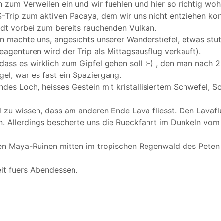
 zum Verweilen ein und wir fuehlen und hier so richtig wohl
$-Trip zum aktiven Pacaya, dem wir uns nicht entziehen kon
dt vorbei zum bereits rauchenden Vulkan.
n machte uns, angesichts unserer Wanderstiefel, etwas stutz
seagenturen wird der Trip als Mittagsausflug verkauft).
dass es wirklich zum Gipfel gehen soll :-) , den man nach
gel, war es fast ein Spaziergang.
s Loch, heisses Gestein mit kristallisiertem Schwefel, S
d zu wissen, dass am anderen Ende Lava fliesst. Den Lava
. Allerdings bescherte uns die Rueckfahrt im Dunkeln vom B
en Maya-Ruinen mitten im tropischen Regenwald des Peten 
it fuers Abendessen.