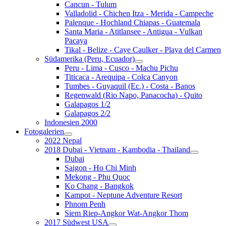
Cancun - Tulum
Valladolid - Chichen Itza - Merida - Campeche
Palenque - Hochland Chiapas - Guatemala
Santa Maria - Atitlansee - Antigua - Vulkan
Pacaya
Tikal - Belize - Caye Caulker - Playa del Carmen
Südamerika (Peru, Ecuador)
Peru - Lima - Cusco - Machu Pichu
Titicaca - Arequipa - Colca Canyon
Tumbes - Guyaquil (Ec.) - Costa - Banos
Regenwald (Rio Napo, Panacocha) - Quito
Galapagos 1/2
Galapagos 2/2
Indonesien 2000
Fotogalerien
2022 Nepal
2018 Dubai - Vietnam - Kambodia - Thailand
Dubai
Saigon - Ho Chi Minh
Mekong - Phu Quoc
Ko Chang - Bangkok
Kampot - Neptune Adventure Resort
Phnom Penh
Siem Riep-Angkor Wat-Angkor Thom
2017 Südwest USA