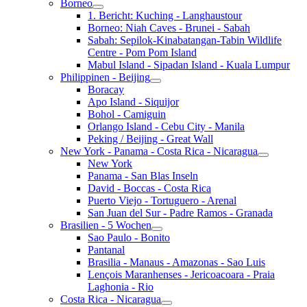
Borneo
1. Bericht: Kuching - Langhaustour
Borneo: Niah Caves - Brunei - Sabah
Sabah: Sepilok-Kinabatangan-Tabin Wildlife
Centre - Pom Pom Island
Mabul Island - Sipadan Island - Kuala Lumpur
Philippinen - Beijing
Boracay
Apo Island - Siquijor
Bohol - Camiguin
Orlango Island - Cebu City - Manila
Peking / Beijing - Great Wall
New York - Panama - Costa Rica - Nicaragua
New York
Panama - San Blas Inseln
David - Boccas - Costa Rica
Puerto Viejo - Tortuguero - Arenal
San Juan del Sur - Padre Ramos - Granada
Brasilien - 5 Wochen
Sao Paulo - Bonito
Pantanal
Brasilia - Manaus - Amazonas - Sao Luis
Lençois Maranhenses - Jericoacoara - Praia
Laghonia - Rio
Costa Rica - Nicaragua