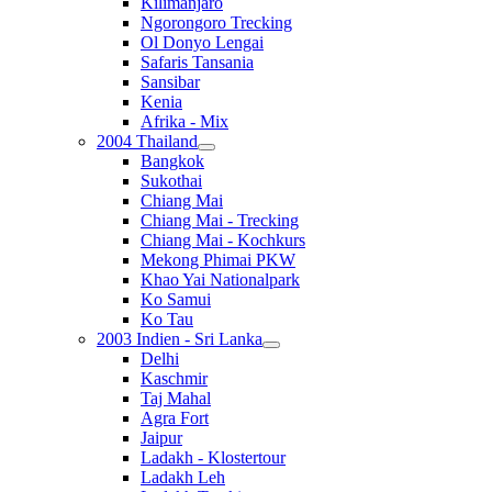
Kilimanjaro
Ngorongoro Trecking
Ol Donyo Lengai
Safaris Tansania
Sansibar
Kenia
Afrika - Mix
2004 Thailand
Bangkok
Sukothai
Chiang Mai
Chiang Mai - Trecking
Chiang Mai - Kochkurs
Mekong Phimai PKW
Khao Yai Nationalpark
Ko Samui
Ko Tau
2003 Indien - Sri Lanka
Delhi
Kaschmir
Taj Mahal
Agra Fort
Jaipur
Ladakh - Klostertour
Ladakh Leh