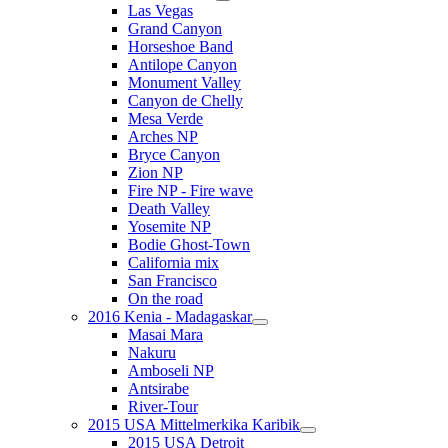
Las Vegas
Grand Canyon
Horseshoe Band
Antilope Canyon
Monument Valley
Canyon de Chelly
Mesa Verde
Arches NP
Bryce Canyon
Zion NP
Fire NP - Fire wave
Death Valley
Yosemite NP
Bodie Ghost-Town
California mix
San Francisco
On the road
2016 Kenia - Madagaskar
Masai Mara
Nakuru
Amboseli NP
Antsirabe
River-Tour
2015 USA Mittelmerkika Karibik
2015 USA Detroit