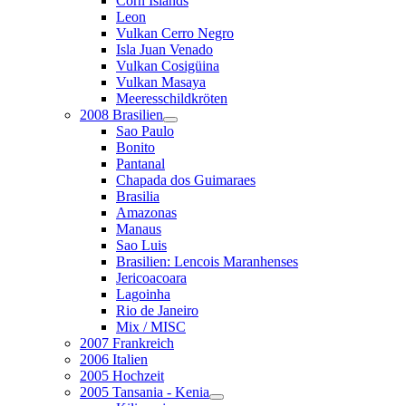
Corn Islands
Leon
Vulkan Cerro Negro
Isla Juan Venado
Vulkan Cosigüina
Vulkan Masaya
Meeresschildkröten
2008 Brasilien
Sao Paulo
Bonito
Pantanal
Chapada dos Guimaraes
Brasilia
Amazonas
Manaus
Sao Luis
Brasilien: Lencois Maranhenses
Jericoacoara
Lagoinha
Rio de Janeiro
Mix / MISC
2007 Frankreich
2006 Italien
2005 Hochzeit
2005 Tansania - Kenia