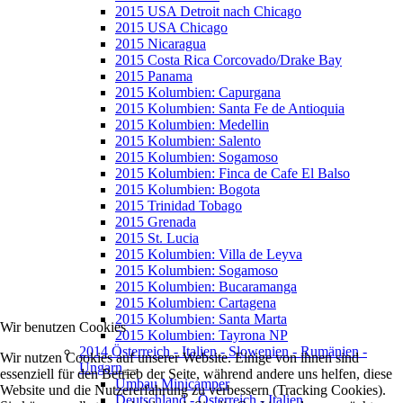
2015 USA Detroit nach Chicago
2015 USA Chicago
2015 Nicaragua
2015 Costa Rica Corcovado/Drake Bay
2015 Panama
2015 Kolumbien: Capurgana
2015 Kolumbien: Santa Fe de Antioquia
2015 Kolumbien: Medellin
2015 Kolumbien: Salento
2015 Kolumbien: Sogamoso
2015 Kolumbien: Finca de Cafe El Balso
2015 Kolumbien: Bogota
2015 Trinidad Tobago
2015 Grenada
2015 St. Lucia
2015 Kolumbien: Villa de Leyva
2015 Kolumbien: Sogamoso
2015 Kolumbien: Bucaramanga
2015 Kolumbien: Cartagena
2015 Kolumbien: Santa Marta
Wir benutzen Cookies
2015 Kolumbien: Tayrona NP
2014 Österreich - Italien - Slowenien - Rumänien -
Wir nutzen Cookies auf unserer Website. Einige von ihnen sind
Ungarn
essenziell für den Betrieb der Seite, während andere uns helfen, diese
Umbau Minicamper
Website und die Nutzererfahrung zu verbessern (Tracking Cookies).
Deutschland - Österreich - Italien