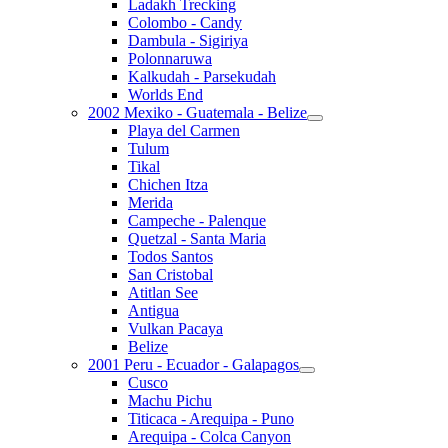
Ladakh Trecking
Colombo - Candy
Dambula - Sigiriya
Polonnaruwa
Kalkudah - Parsekudah
Worlds End
2002 Mexiko - Guatemala - Belize
Playa del Carmen
Tulum
Tikal
Chichen Itza
Merida
Campeche - Palenque
Quetzal - Santa Maria
Todos Santos
San Cristobal
Atitlan See
Antigua
Vulkan Pacaya
Belize
2001 Peru - Ecuador - Galapagos
Cusco
Machu Pichu
Titicaca - Arequipa - Puno
Arequipa - Colca Canyon