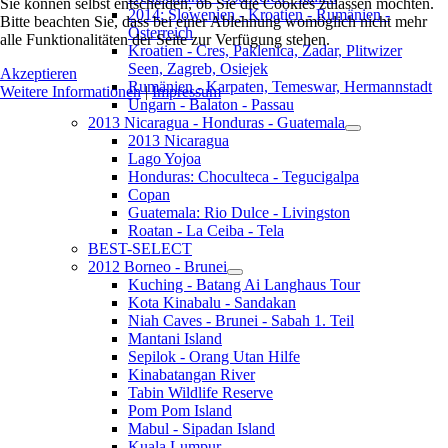
Sie können selbst entscheiden, ob Sie die Cookies zulassen möchten.
2014: Slowenien - Kroatien - Rumänien -
Bitte beachten Sie, dass bei einer Ablehnung womöglich nicht mehr
Österreich
alle Funktionalitäten der Seite zur Verfügung stehen.
Kroatien - Cres, Paklenica, Zadar, Plitwizer
Seen, Zagreb, Osiejek
Akzeptieren
Rumänien - Karpaten, Temeswar, Hermannstadt
Weitere Informationen
|
Impressum
Ungarn - Balaton - Passau
2013 Nicaragua - Honduras - Guatemala
2013 Nicaragua
Lago Yojoa
Honduras: Choculteca - Tegucigalpa
Copan
Guatemala: Rio Dulce - Livingston
Roatan - La Ceiba - Tela
BEST-SELECT
2012 Borneo - Brunei
Kuching - Batang Ai Langhaus Tour
Kota Kinabalu - Sandakan
Niah Caves - Brunei - Sabah 1. Teil
Mantani Island
Sepilok - Orang Utan Hilfe
Kinabatangan River
Tabin Wildlife Reserve
Pom Pom Island
Mabul - Sipadan Island
Kuala Lumpur