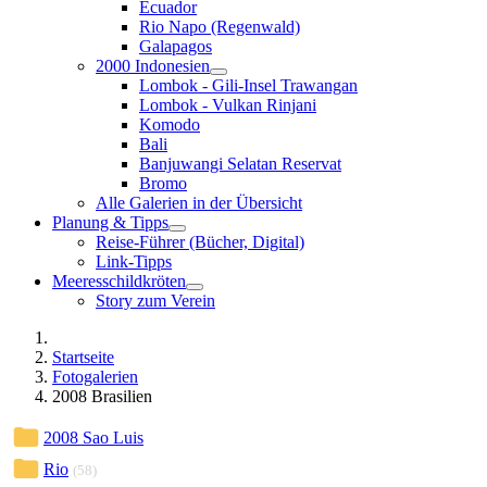
Ecuador
Rio Napo (Regenwald)
Galapagos
2000 Indonesien
Lombok - Gili-Insel Trawangan
Lombok - Vulkan Rinjani
Komodo
Bali
Banjuwangi Selatan Reservat
Bromo
Alle Galerien in der Übersicht
Planung & Tipps
Reise-Führer (Bücher, Digital)
Link-Tipps
Meeresschildkröten
Story zum Verein
Startseite
Fotogalerien
2008 Brasilien
2008 Sao Luis
Rio
(58)