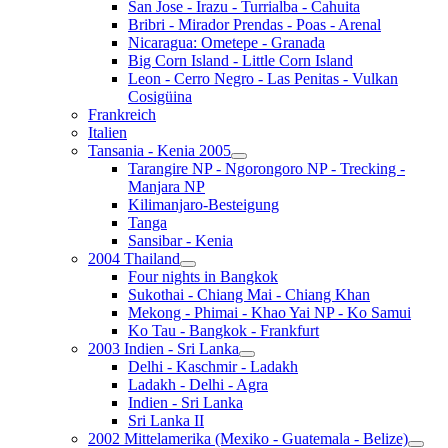
San Jose - Irazu - Turrialba - Cahuita
Bribri - Mirador Prendas - Poas - Arenal
Nicaragua: Ometepe - Granada
Big Corn Island - Little Corn Island
Leon - Cerro Negro - Las Penitas - Vulkan
Cosigüina
Frankreich
Italien
Tansania - Kenia 2005
Tarangire NP - Ngorongoro NP - Trecking -
Manjara NP
Kilimanjaro-Besteigung
Tanga
Sansibar - Kenia
2004 Thailand
Four nights in Bangkok
Sukothai - Chiang Mai - Chiang Khan
Mekong - Phimai - Khao Yai NP - Ko Samui
Ko Tau - Bangkok - Frankfurt
2003 Indien - Sri Lanka
Delhi - Kaschmir - Ladakh
Ladakh - Delhi - Agra
Indien - Sri Lanka
Sri Lanka II
2002 Mittelamerika (Mexiko - Guatemala - Belize)