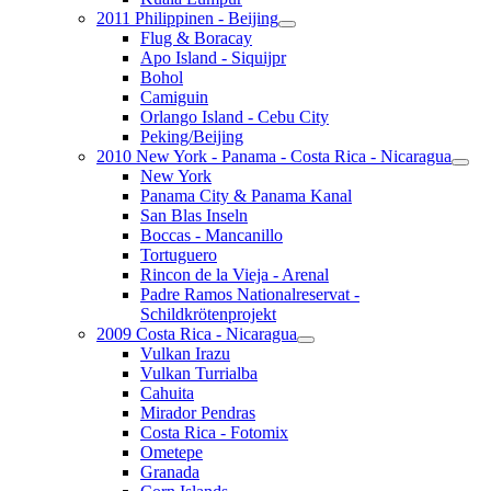
2011 Philippinen - Beijing
Flug & Boracay
Apo Island - Siquijpr
Bohol
Camiguin
Orlango Island - Cebu City
Peking/Beijing
2010 New York - Panama - Costa Rica - Nicaragua
New York
Panama City & Panama Kanal
San Blas Inseln
Boccas - Mancanillo
Tortuguero
Rincon de la Vieja - Arenal
Padre Ramos Nationalreservat -
Schildkrötenprojekt
2009 Costa Rica - Nicaragua
Vulkan Irazu
Vulkan Turrialba
Cahuita
Mirador Pendras
Costa Rica - Fotomix
Ometepe
Granada