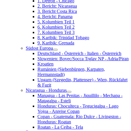
1. Detroit - Chicago
2. Bericht: Nicaragua
3. Bericht Costa Rica
4. Bericht: Panama
5. Kolumbien Teil 1
6. Kolumbien Teil 2
7. Kolumbien Teil 3
8. Karibik: Trinidad Tobago
9. Karibik: Grenada
Südost Europa
Deutschland - Österreich - Italien - Österreich
Slowenien: Bovec/Socca Trglav NP - Adria/Piran
Kroatien
Rumänien (Siebenbürgen, Karpaten,
Hermannstadt)
Ungarn (Szegedin, Plattensee) - Wien, Rückfahrt
& Fazit
Nicaragua - Honduras
Managua - Las Penitas - Jiquillilo - Mechapa -
Matagalpa - Esteli
Honduras: Choculteca - Tegucigalpa - Lago
Yojoa - Anreise Copan
Copan - Guatemala: Rio Dulce - Livingston -
Honduras: Roatan
Roatan - La Ceiba - Tela