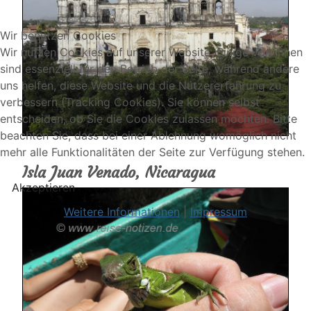
Wir benutzen Cookies
Wir nutzen Cookies auf unserer Website. Einige von ihnen
sind essenziell für den Betrieb der Seite, während andere
uns helfen, diese Website und die Nutzererfahrung zu
verbessern (Tracking Cookies). Sie können selbst
entscheiden, ob Sie die Cookies zulassen möchten. Bitte
beachten Sie, dass bei einer Ablehnung womöglich nicht
mehr alle Funktionalitäten der Seite zur Verfügung stehen.
Isla Juan Venado, Nicaragua
Akzeptieren
Weitere Informationen
|
Impressum