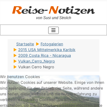
von Susi und Strolch
Startseite
Fotogalerien
2015 USA Mittelmerkika Karibik
2009 Costa Rica - Nicaragua
Vulkan_Cerro_Negro
Vulkan Cerro Negro
Wir benutzen Cookies
Wir nutzen Cookies auf unserer Website. Einige von ihnen
sind essenziell für den Betrieb der Seite, während andere
uns helfen, diese Website und die Nutzererfahrung zu
verbessern (Tracking Cookies). Sie können selbst
entscheiden, ob Sie die Cookies zulassen möchten. Bitte