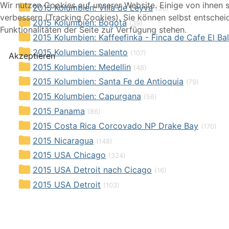
Wir nutzen Cookies auf unserer Website. Einige von ihnen s
2015 Kolumbien: Villa de Leyva
(36)
verbessern (Tracking Cookies). Sie können selbst entschei
2015 Kolumbien: Bogota
(39)
Funktionalitäten der Seite zur Verfügung stehen.
2015 Kolumbien: Kaffeefinka - Finca de Cafe El Ba
2015 Kolumbien: Salento
(107)
Akzeptieren
2015 Kolumbien: Medellin
(48)
2015 Kolumbien: Santa Fe de Antioquia
(79)
2015 Kolumbien: Capurgana
(56)
2015 Panama
(86)
2015 Costa Rica Corcovado NP Drake Bay
(170)
2015 Nicaragua
(148)
2015 USA Chicago
(324)
2015 USA Detroit nach Cicago
(16)
2015 USA Detroit
(103)